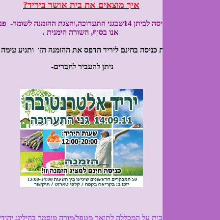
איך מוצאים את בית אושר ביריד?
גת ההזמנה לשומר- פנה מיד ימינה!
אנו בסוף, השורה הימנית .
 כניסה בחינם ליריד הדפס את ההזמנה הזו ותגיע עימה ליריד
ניתן להעביר לחברים-
ות על המכללה לתואר מטפל/מורה מוסמך בהילינג יהודי-קבלי לחץ