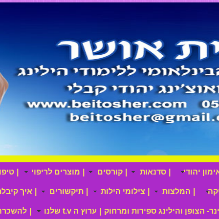
מון יהודי
|
סדנאות
|
קורסים
|
מוצרים לריפוי
|
טיפו
קה
|
המלצות
|
צילומי הילות
|
תיקשורים
|
איך קיבלת
ינר- הצופן והילינג ספירות ומרחוק
|
ערוץ ה t.v שלנו
|
להשכרה