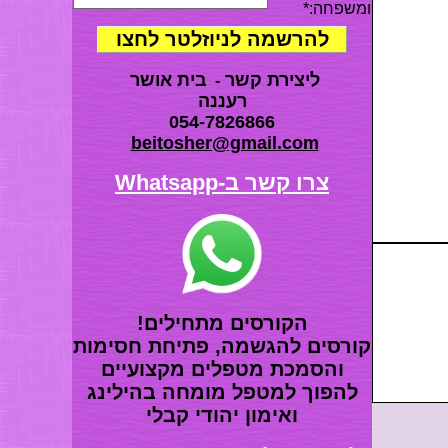
ומשפחה
:*
סדנה אחרונה ידע טיפולי הילינג
ומלגות לימודים בבית אושר ובזום לפני
פתיחת הקורסים להגשמה והסמכת
מטפלים מקצועיים בהילינג ואימון יהודי
ליצירת קשר
בית אושר
-
קבלי -לחצו
רעננה
החלטנו לפתוח במבצע על מנת לעזור
054-7826866
לכולם להתמודד עם המצב כל
beitosher@gmail.com
המבצעים לזמן מאתגר זה לחצו
צרו קשר ב-Whatsapp
קורס אינטרנטי- איך לקבל כסף על פי
הקבלה
הקורסים מתחילים!
קורסים להגשמה, פתיחת חסימות
קורס אינטרנטי -הצופן- הילינג שמע
והסמכת מטפלים מקצועיים
ישראל
להפוך למטפל מומחה בהילינג
ואימון יהודי קבלי