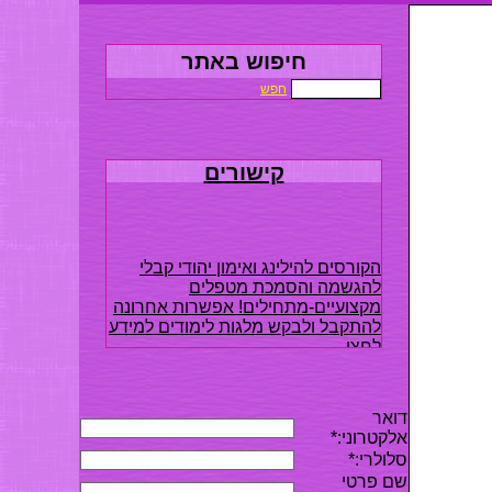
חיפוש באתר
חפש
קישורים
הקורסים להילינג ואימון יהודי קבלי
להגשמה והסמכת מטפלים
מקצועיים-מתחילים! אפשרות אחרונה
להתקבל ולבקש מלגות לימודים למידע
לחצו
דואר
אלקטרוני:*
סלולרי
:*
שם פרטי