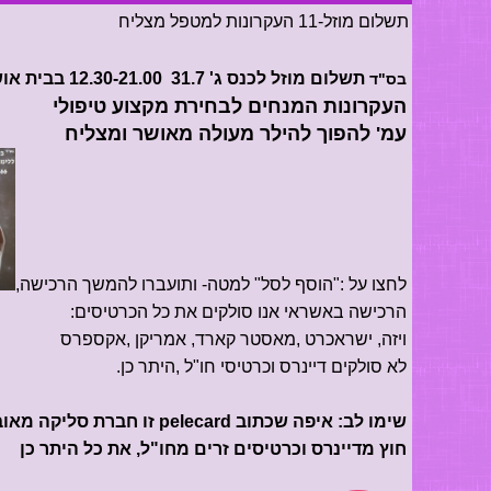
תשלום מוזל-11 העקרונות למטפל מצליח
תשלום מוזל לכנס ג' 31.7 12.30-21.00 בבית אושר
בס"ד
העקרונות המנחים לבחירת מקצוע טיפולי
עמ' להפוך להילר מעולה מאושר ומצליח
לחצו על :"הוסף לסל" למטה- ותועברו להמשך הרכישה,
הרכישה באשראי אנו סולקים את כל הכרטיסים:
ויזה, ישראכרט ,מאסטר קארד, אמריקן ,אקספרס
לא סולקים דיינרס וכרטיסי חו"ל ,היתר כן.
שימו לב: איפה שכתוב pelecard זו חברת סליקה מאובטחת שסולקת את הכל
חוץ מדיינרס וכרטיסים זרים מחו"ל, את כל היתר כן