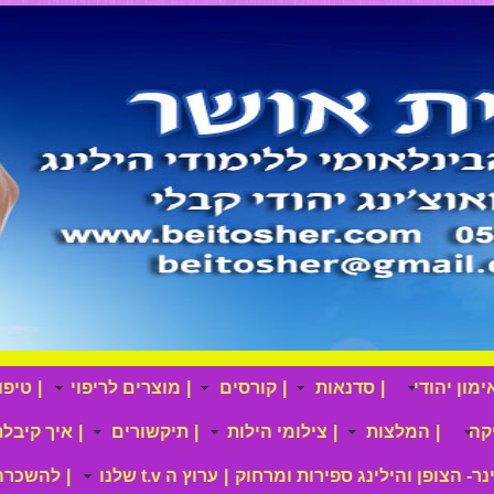
מון יהודי
|
סדנאות
|
קורסים
|
מוצרים לריפוי
|
טיפו
קה
|
המלצות
|
צילומי הילות
|
תיקשורים
|
איך קיבלת
ינר- הצופן והילינג ספירות ומרחוק
|
ערוץ ה t.v שלנו
|
להשכרה