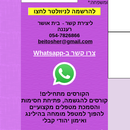
ומשפחה
:*
סדנה אחרונה ידע טיפולי הילינג
ומלגות לימודים בבית אושר ובזום לפני
פתיחת הקורסים להגשמה והסמכת
מטפלים מקצועיים בהילינג ואימון יהודי
ליצירת קשר
בית אושר
-
קבלי -לחצו
רעננה
החלטנו לפתוח במבצע על מנת לעזור
054-7826866
לכולם להתמודד עם המצב כל
beitosher@gmail.com
המבצעים לזמן מאתגר זה לחצו
צרו קשר ב-Whatsapp
קורס אינטרנטי- איך לקבל כסף על פי
הקבלה
הקורסים מתחילים!
קורסים להגשמה, פתיחת חסימות
קורס אינטרנטי -הצופן- הילינג שמע
והסמכת מטפלים מקצועיים
ישראל
להפוך למטפל מומחה בהילינג
ואימון יהודי קבלי