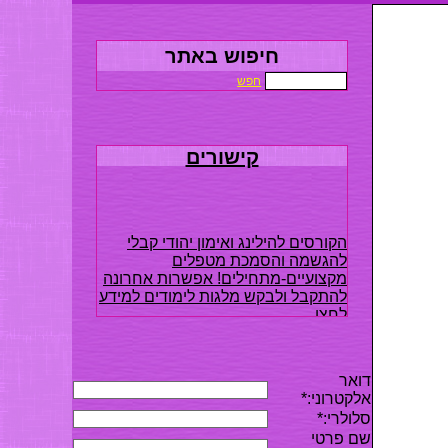
חיפוש באתר
חפש
קישורים
הקורסים להילינג ואימון יהודי קבלי
להגשמה והסמכת מטפלים
מקצועיים-מתחילים! אפשרות אחרונה
להתקבל ולבקש מלגות לימודים למידע
לחצו
דואר
אלקטרוני:*
סלולרי
:*
שם פרטי