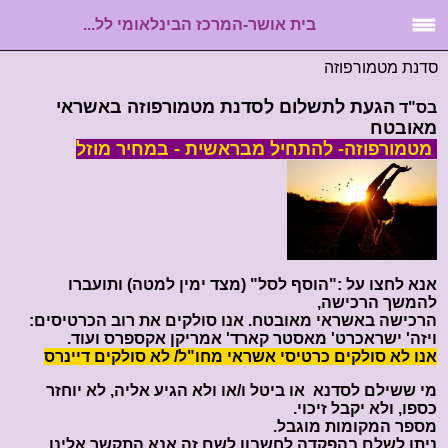
בית אושר-המרכז הבינלאומי לל...
סדנת מטמורפוזה
הגעת לתשלום לסדנת מטמורפוזה באשראי
בס"ד
מאובטח
מטמורפוזה- להתחיל מבראשית - במחיר מוזל
אנא לחצו על :"הוסף לסל" (מצד ימין למטה) ותועברו
להמשך הרכישה,
הרכישה באשראי מאובטח. אנו סולקים את רוב הכרטיסים:
ויזה' ישראכרט' מאסטר קארד' אמריקן אקספרס ועוד.
אנו לא סולקים כרטיסי אשראי מחו"ל/ לא סולקים דיינרס
מי ששילם לסדנא או ביטל ו/או ולא הגיע אליה, לא יוחזר
כספו, ולא יקבל זיכוי.
מספר המקומות מוגבל.
ניתן לשלם בהפקדה לחשבון לשם זה אנא התקשר אלינו