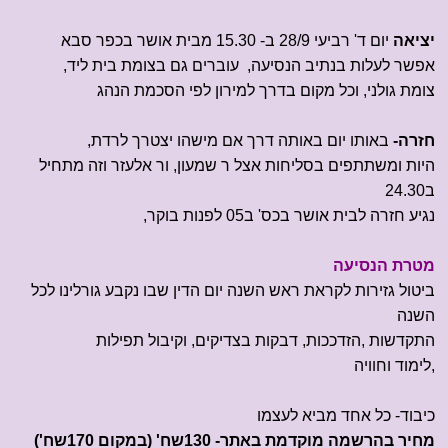
יציאה
יום ד' רביעי 28/9 ב- 15.30 מבית אושר בכפר סבא
אפשר לעלות בנתיב הנסיעה, עוברים גם בצומת בית ליד,
צומת גולני, וכל מקום בדרך למירון לפי הסכמת הנהג
חזרה-
באותו יום באותה דרך אם מישהו יצטרך לרדת,
היות ומשתתפים בסליחות אצל ר שמעון, ור אלעזר וזה מתחיל
ב24.30
נגיע חזרה לבית אושר בכס' ב05 לפנות בוקר,
מטרת הנסיעה
ביטול גזירות לקראת ראש השנה יום הדין שבו נקבע גורלינו לכל
השנה
התקדשות ,הזדככות, דבקות בצדיקים, וקיבול תפילות
,לימוד וחוויה
כיבוד- כל אחד מביא לעצמו
מחיר
בהרשמה מוקדמת באתר- 130שח' (במקום 170שח')