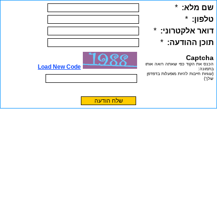
שם מלא:
*
טלפון:
*
דואר אלקטרוני:
*
תוכן ההודעה:
*
Captcha
הכנס את הקוד כפי שאתה רואה אותו
Load New Code
בתמונה:
(עוגיות חייבות להיות מופעלות בדפדפן
שלך)