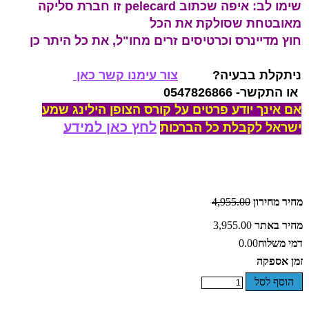
שימו לב: איפה שכתוב pelecard זו חברת סליקה
מאובטחת שסולקת את הכל
חוץ מדיינרס וכרטיסים זרים מחו"ל, את כל היתר כן
ניתקלת בבעיה?
צור עימנו קשר כאן
או התקשר- 0547826866
אם אינך יודע פרטים על קורס הצופן הילינג שמע
לחץ כאן למידע
ישראל לקבלת כל הברכות
מחיר מחירון
4,955.00
מחיר באתר
3,955.00
דמי משלוח
0.00
זמן אספקה
הוסף לסל