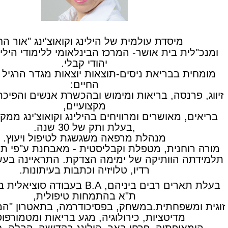
מיסדת עולמית של הילינג וקואוצ'ינג "אור הח
ומנכ"לית בית אושר- המרכז הבינלאומי ללימודי הילינג
יהודי קבלי.
מומחית בבריאת ניסים-תוצאות יוצאות מגדר הרגיל 
החיים:
זיווג, פרנסה, בריאות ומימוש ובהכשרת אנשים והפי
מקצועיים,
בריאים, מאושרים ומרוויחים בהילינג וקואוצ'ינג ממק
,בעלת ותק של 30 שנה.
מנהלת מרפאה משגשגת לטיפול ויעוץ.
מורה רוחנית, מטפלת וקבליסטית - מאבחנת ע"פי ת
תלמידתה הוותיקה של ימימה הצדקת. התראיינה בעשר
רדיו, טלויזיה וכתבות בעיתונות.
בעלת תארים רבים ביניהם, B.A בעבודה 
ת"א בהתמחות טיפולית,
זוגית ומשפחתית.במשחק, בפסיכודרמה, בתאטרון "ה
מדיטציות, כירולוגיה, מגע בריאות ומטמורפוס