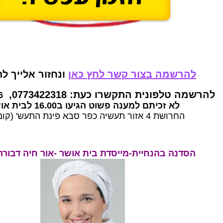
להרשמה בצור קשר לחץ כאן
ונחזור אלייך ל
להרשמה טלפונית התקשרו כעת: 0773422318,
6
לא זכיתם למענה פשוט הגיעו ב16.00 לבית אושר:
החרושת 4 אזור תעשיה כפר סבא פינת התעש' (קומה 1)
הסדנה בהנחיית-מייסדת בית אושר -אור חיה דבו