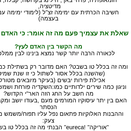
הומאופתיה, פרחי באך, הילינג בקדושה, קבלה, ח
מדיטציה,
חשיבה הכרתית עם ימימה זצ"ל (לימודי ימימה ע
בעצמה)
שאלת את עצמיך פעם מה זה אומר: כי האדם
מה הקשר בין האדם לעץ?
לכאורה הרבה יותר קשר נמצא בינינו לבין ממלכ
ומה זה בכלל טו בשבט? האם מדובר רק בשתילת כמ
(שהשנה בכלל אסור לשתול כי זו שנת שמיט
אכילת פירות יבשים (בעיקר מיובאים מטורק
וניגון כמה שירים ילדותיים כמו:השקדיה פורחת ושמש
מה חשב על החג הזה האר"י הקדוש?
האם בין יתר עיסוקיו המורמים מעם ,בעודו יושב ומק
הנסתר
וההבנות האלוקיות פתאום נפל עליו תפוח/משמש מ
צעק:
"אוריקה" !eureca" הבנתי מה זה בכלל טו בשבט?